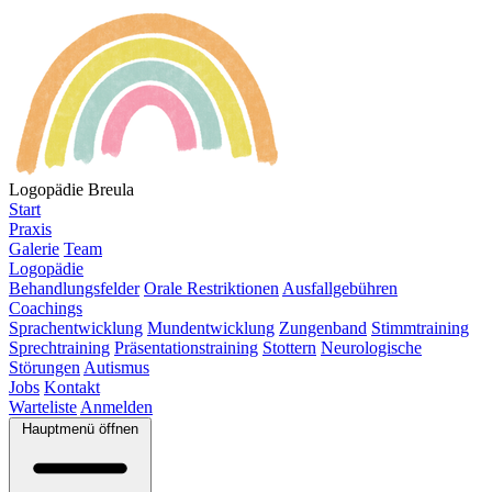
Logopädie Breula
Start
Praxis
Galerie
Team
Logopädie
Behandlungsfelder
Orale Restriktionen
Ausfallgebühren
Coachings
Sprachentwicklung
Mundentwicklung
Zungenband
Stimmtraining
Sprechtraining
Präsentationstraining
Stottern
Neurologische
Störungen
Autismus
Jobs
Kontakt
Warteliste
Anmelden
Hauptmenü öffnen