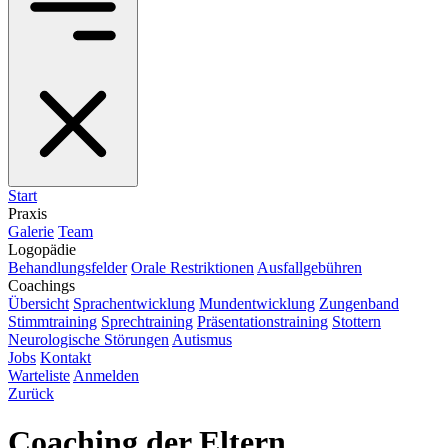
Start
Praxis
Galerie
Team
Logopädie
Behandlungsfelder
Orale Restriktionen
Ausfallgebühren
Coachings
Übersicht
Sprachentwicklung
Mundentwicklung
Zungenband
Stimmtraining
Sprechtraining
Präsentationstraining
Stottern
Neurologische Störungen
Autismus
Jobs
Kontakt
Warteliste
Anmelden
Zurück
Coaching der Eltern