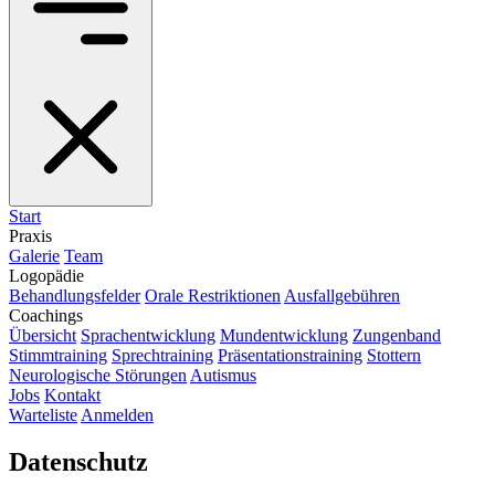
Start
Praxis
Galerie
Team
Logopädie
Behandlungsfelder
Orale Restriktionen
Ausfallgebühren
Coachings
Übersicht
Sprachentwicklung
Mundentwicklung
Zungenband
Stimmtraining
Sprechtraining
Präsentationstraining
Stottern
Neurologische Störungen
Autismus
Jobs
Kontakt
Warteliste
Anmelden
Datenschutz