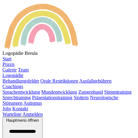
Logopädie Breula
Start
Praxis
Galerie
Team
Logopädie
Behandlungsfelder
Orale Restriktionen
Ausfallgebühren
Coachings
Sprachentwicklung
Mundentwicklung
Zungenband
Stimmtraining
Sprechtraining
Präsentationstraining
Stottern
Neurologische
Störungen
Autismus
Jobs
Kontakt
Warteliste
Anmelden
Hauptmenü öffnen